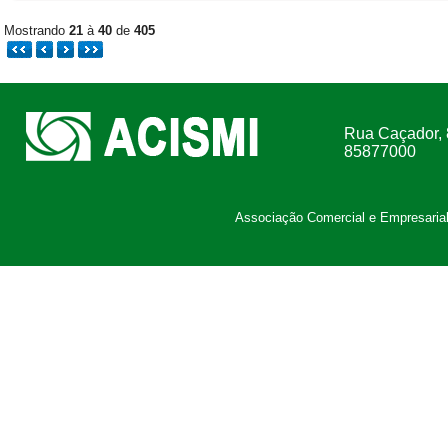
Mostrando
21
à
40
de
405
Rua Caçador, 
85877000
Associação Comercial e Empresarial